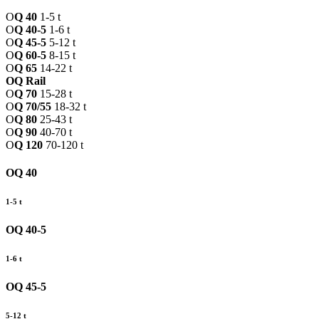
O
Q 40
1-5 t
O
Q 40-5
1-6 t
O
Q 45-5
5-12 t
O
Q 60-5
8-15 t
O
Q 65
14-22 t
OQ Rail
O
Q 70
15-28 t
O
Q 70/55
18-32 t
O
Q 80
25-43 t
O
Q 90
40-70 t
O
Q 120
70-120 t
OQ 40
1-5 t
OQ 40-5
1-6 t
OQ 45-5
5-12 t