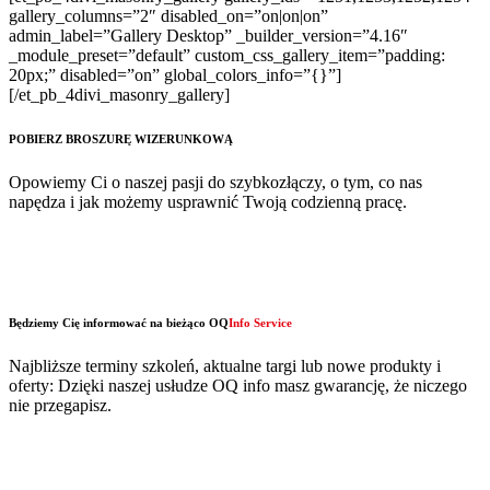
gallery_columns=”2″ disabled_on=”on|on|on”
admin_label=”Gallery Desktop” _builder_version=”4.16″
_module_preset=”default” custom_css_gallery_item=”padding:
20px;” disabled=”on” global_colors_info=”{}”]
[/et_pb_4divi_masonry_gallery]
POBIERZ BROSZURĘ WIZERUNKOWĄ
Opowiemy Ci o naszej pasji do szybkozłączy, o tym, co nas
napędza i jak możemy usprawnić Twoją codzienną pracę.
Będziemy Cię informować na bieżąco OQ
Info Service
Najbliższe terminy szkoleń, aktualne targi lub nowe produkty i
oferty: Dzięki naszej usłudze OQ info masz gwarancję, że niczego
nie przegapisz.