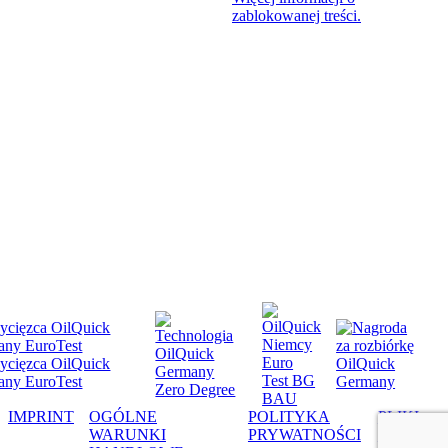
BEZPIECZEŃSTWO
zablokowanej treści.
SERWIS
POBIERZ
AKTUALNOŚCI I TERMINY
SKLEP DLA FANÓW
DEALER
KONTAKT
IMPRINT
OGÓLNE
POLITYKA
PLIKI
WARUNKI
PRYWATNOŚCI
COOKIE