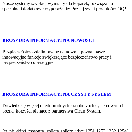
Nasze systemy szybkiej wymiany dla koparek, rozwiązania
specjalne i dodatkowe wyposażenie: Poznaj świat produktów OQ!
BROSZURA INFORMACYJNA NOWOŚCI
Bezpieczeństwo zdefiniowane na nowo – poznaj nasze
innowacyjne funkcje zwiększające bezpieczeństwo pracy i
bezpieczeństwo operacyjne.
BROSZURA INFORMACYJNA CZYSTY SYSTEM
Dowiedz się więcej o jednorodnych krajobrazach systemowych i
poznaj korzyści płynące z partnerstwa Clean System.
[et_pb_4divi_masonry_gallery gallery_ids=”1251,1253,1252,1254″