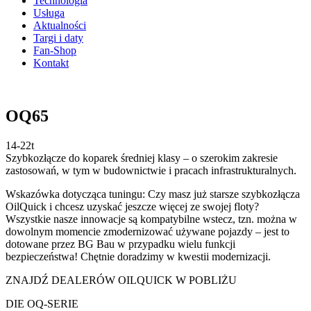
Technologia
Usługa
Aktualności
Targi i daty
Fan-Shop
Kontakt
OQ65
14-22t
Szybkozłącze do koparek średniej klasy – o szerokim zakresie
zastosowań, w tym w budownictwie i pracach infrastrukturalnych.
Wskazówka dotycząca tuningu: Czy masz już starsze szybkozłącza
OilQuick i chcesz uzyskać jeszcze więcej ze swojej floty?
Wszystkie nasze innowacje są kompatybilne wstecz, tzn. można w
dowolnym momencie zmodernizować używane pojazdy – jest to
dotowane przez BG Bau w przypadku wielu funkcji
bezpieczeństwa! Chętnie doradzimy w kwestii modernizacji.
ZNAJDŹ DEALERÓW OILQUICK W POBLIŻU
DIE OQ-SERIE