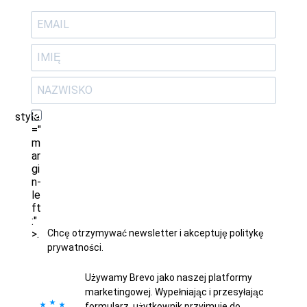
style
="
m
ar
gi
n-
le
ft
:"
>.
Chcę otrzymywać newsletter i akceptuję politykę
prywatności.
Używamy Brevo jako naszej platformy
marketingowej. Wypełniając i przesyłając
formularz, użytkownik przyjmuje do