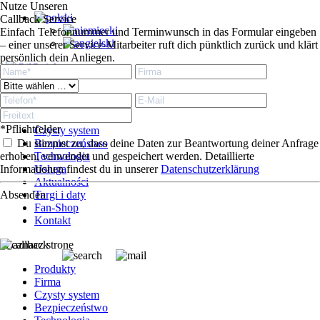
Nutze Unseren
Callback Service
Einfach Telefonnummer und Terminwunsch in das Formular eingeben
– einer unserer Service-Mitarbeiter ruft dich pünktlich zurück und klärt
persönlich dein Anliegen.
Produkty
Firma
*Pflichtfelder
Czysty system
Du stimmst zu, dass deine Daten zur Beantwortung deiner Anfrage
Bezpieczeństwo
erhoben, verwendet und gespeichert werden. Detaillierte
Technologia
Informationen findest du in unserer
Usługa
Datenschutzerklärung
Aktualności
Absenden
Targi i daty
Fan-Shop
Kontakt
Zaznacz stronę
Produkty
Firma
Czysty system
Bezpieczeństwo