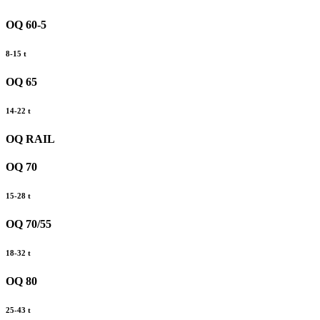
OQ 60-5
8-15 t
OQ 65
14-22 t
OQ RAIL
OQ 70
15-28 t
OQ 70/55
18-32 t
OQ 80
25-43 t