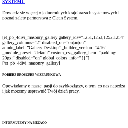
SYSTEMU
Dowiedz się więcej o jednorodnych krajobrazach systemowych i
poznaj zalety partnerstwa z Clean System.
[et_pb_4divi_masonry_gallery gallery_ids=”1251,1253,1252,1254″
gallery_columns=”2″ disabled_on=”on|on|on”
admin_label=”Gallery Desktop” _builder_version=”4.16″
_module_preset=”default” custom_css_gallery_item=”padding:
20px;” disabled=”on” global_colors_info=”{}”]
[/et_pb_4divi_masonry_gallery]
POBIERZ BROSZURĘ WIZERUNKOWĄ
Opowiadamy o naszej pasji do szybkozłączy, o tym, co nas napędza
i jak możemy usprawnić Twój dzień pracy.
INFORMUJEMY NA BIEŻĄCO