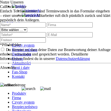
Nutze Unseren
Callback Service
Einfach Telefonnummer und Terminwunsch in das Formular eingeben
– einer unserer Service-Mitarbeiter ruft dich pünktlich zurück und klärt
persönlich dein Anliegen.
Produkty
Firma
*Pflichtfelder
Czysty system
Du stimmst zu, dass deine Daten zur Beantwortung deiner Anfrage
Bezpieczeństwo
erhoben, verwendet und gespeichert werden. Detaillierte
Technologia
Informationen findest du in unserer
Usługa
Datenschutzerklärung
Aktualności
Absenden
Targi i daty
Fan-Shop
Kontakt
Zaznacz stronę
Produkty
Firma
Czysty system
Bezpieczeństwo