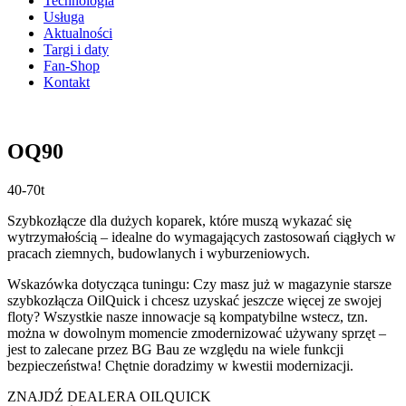
Technologia
Usługa
Aktualności
Targi i daty
Fan-Shop
Kontakt
OQ90
40-70t
Szybkozłącze dla dużych koparek, które muszą wykazać się
wytrzymałością – idealne do wymagających zastosowań ciągłych w
pracach ziemnych, budowlanych i wyburzeniowych.
Wskazówka dotycząca tuningu: Czy masz już w magazynie starsze
szybkozłącza OilQuick i chcesz uzyskać jeszcze więcej ze swojej
floty? Wszystkie nasze innowacje są kompatybilne wstecz, tzn.
można w dowolnym momencie zmodernizować używany sprzęt –
jest to zalecane przez BG Bau ze względu na wiele funkcji
bezpieczeństwa! Chętnie doradzimy w kwestii modernizacji.
ZNAJDŹ DEALERA OILQUICK