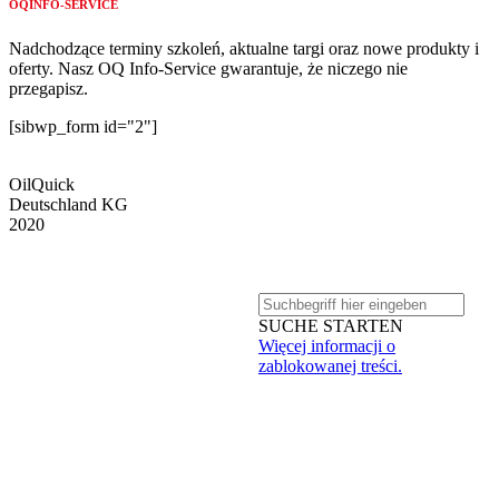
OQINFO-SERVICE
Nadchodzące terminy szkoleń, aktualne targi oraz nowe produkty i
oferty. Nasz OQ Info-Service gwarantuje, że niczego nie
przegapisz.
[sibwp_form id="2"]
OilQuick
Deutschland KG
2020
PRODUKTY
FIRMA
SUCHE STARTEN
Więcej informacji o
BEZPIECZEŃSTWO
zablokowanej treści.
DEALERZY
SERWIS
KONTAKT
POBIERZ
AKTUALNOŚCI I TERMINY