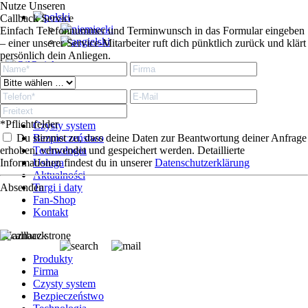
Nutze Unseren
Callback Service
Einfach Telefonnummer und Terminwunsch in das Formular eingeben
– einer unserer Service-Mitarbeiter ruft dich pünktlich zurück und klärt
persönlich dein Anliegen.
Produkty
Firma
*Pflichtfelder
Czysty system
Du stimmst zu, dass deine Daten zur Beantwortung deiner Anfrage
Bezpieczeństwo
erhoben, verwendet und gespeichert werden. Detaillierte
Technologia
Informationen findest du in unserer
Usługa
Datenschutzerklärung
Aktualności
Absenden
Targi i daty
Fan-Shop
Kontakt
Zaznacz stronę
Produkty
Firma
Czysty system
Bezpieczeństwo