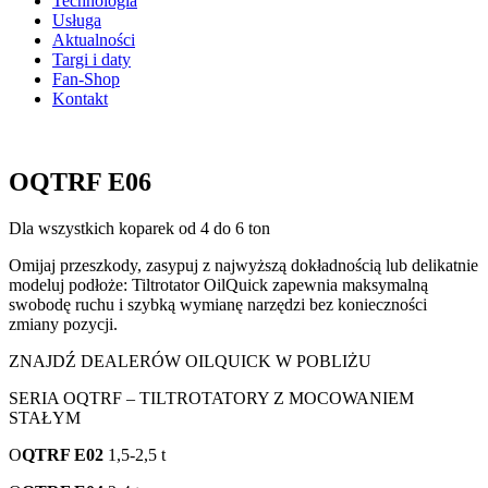
Technologia
Usługa
Aktualności
Targi i daty
Fan-Shop
Kontakt
OQTRF E06
Dla wszystkich koparek od 4 do 6 ton
Omijaj przeszkody, zasypuj z najwyższą dokładnością lub delikatnie
modeluj podłoże: Tiltrotator OilQuick zapewnia maksymalną
swobodę ruchu i szybką wymianę narzędzi bez konieczności
zmiany pozycji.
ZNAJDŹ DEALERÓW OILQUICK W POBLIŻU
SERIA OQTRF – TILTROTATORY Z MOCOWANIEM
STAŁYM
O
QTRF E02
1,5-2,5 t