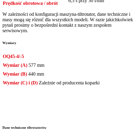
6,5 s przy 30 l/min
Prędkość obrotowa / obrót
W zależności od konfiguracji maszyna-tiltrotator, dane techniczne i
masy mogą się różnić dla wszystkich modeli. W razie jakichkolwiek
pytań prosimy o bezpośredni kontakt z naszym zespołem
serwisowym.
Wymiary
OQ45-4/-5
Wymiar (A)
577 mm
Wymiar (B)
440 mm
Wymiar (C) i (D)
Zależnie od producenta koparki
Dane techniczne tiltrotatorów