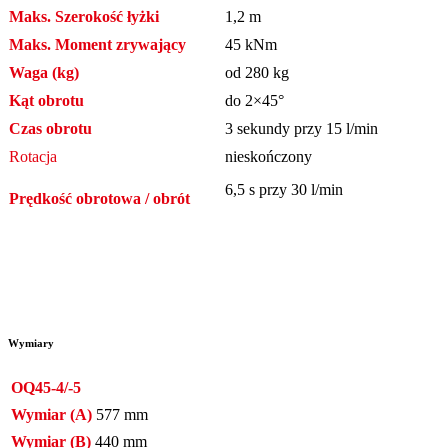
Maks. Szerokość łyżki
1,2 m
Maks. Moment zrywający
45 kNm
Waga (kg)
od 280 kg
Kąt obrotu
do 2×45°
Czas obrotu
3 sekundy przy 15 l/min
Rotacja
nieskończony
6,5 s przy 30 l/min
Prędkość obrotowa / obrót
Wymiary
OQ45-4/-5
Wymiar (A)
577 mm
Wymiar (B)
440 mm