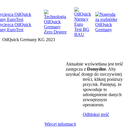
OilQuick Germany KG 2023
PRODUKTY
FIRMA
Aktualnie wyświetlana jest treść
zastępcza z
Domyślne
. Aby
BEZPIECZEŃSTWO
uzyskać dostęp do rzeczywistej
treści, kliknij poniższy
przycisk. Pamiętaj, że
WSPARCIE
spowoduje to
udostępnienie danych
POBIERZ
zewnętrznym
operatorom.
AKTUALNOŚCI I TERMINY
Odblokuj treść
SKLEP DLA FANÓW
Więcej informacji