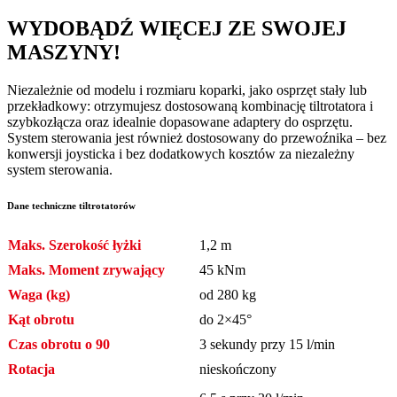
WYDOBĄDŹ WIĘCEJ ZE SWOJEJ
MASZYNY!
Niezależnie od modelu i rozmiaru koparki, jako osprzęt stały lub
przekładkowy: otrzymujesz dostosowaną kombinację tiltrotatora i
szybkozłącza oraz idealnie dopasowane adaptery do osprzętu.
System sterowania jest również dostosowany do przewoźnika – bez
konwersji joysticka i bez dodatkowych kosztów za niezależny
system sterowania.
Dane techniczne tiltrotatorów
Maks. Szerokość łyżki
1,2 m
Maks. Moment zrywający
45 kNm
Waga (kg)
od 280 kg
Kąt obrotu
do 2×45°
Czas obrotu o 90
3 sekundy przy 15 l/min
Rotacja
nieskończony