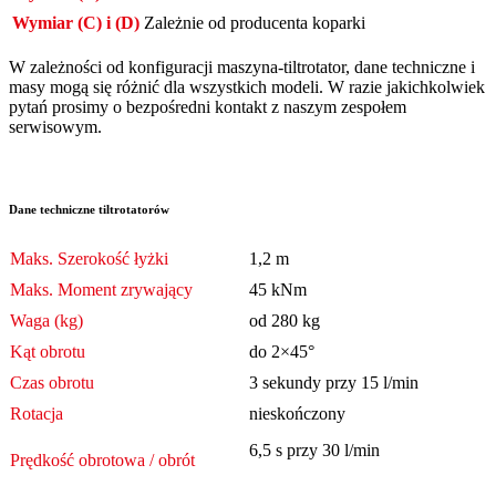
Wymiar (C) i (D)
Zależnie od producenta koparki
W zależności od konfiguracji maszyna-tiltrotator, dane techniczne i
masy mogą się różnić dla wszystkich modeli. W razie jakichkolwiek
pytań prosimy o bezpośredni kontakt z naszym zespołem
serwisowym.
Dane techniczne tiltrotatorów
Maks. Szerokość łyżki
1,2 m
Maks. Moment zrywający
45 kNm
Waga (kg)
od 280 kg
Kąt obrotu
do 2×45°
Czas obrotu
3 sekundy przy 15 l/min
Rotacja
nieskończony
6,5 s przy 30 l/min
Prędkość obrotowa / obrót