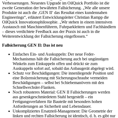
Verbesserungen. Neuestes Upgrade im OilQuick Portfolio ist die
zweite Generation der bewährten Fallsicherung. „Wie alle unsere
Produkte ist auch die ‚GEN II‘ das Resultat eines kundennahen
Engineerings“, erläutert Entwicklungsleiter Christian Rampp die
OilQuick Innovationsphilosophie. „Wir stehen in einem intensiven
Austausch mit Maschinenführern, Fuhrparkleitern und Fachhändlern
– dieses verdichtete Feedback aus der Praxis ist auch in die
Weiterentwicklung der Fallsicherung eingeflossen.“
Fallsicherung GEN II: Das ist neu
Einfaches Ein- und Auskuppeln: Der neue Feder-
Mechanismus hält die Fallsicherung auch bei ungünstigen
Winkeln zum Einkuppeln offen und drückt sie zum
Auskuppeln sofort auf, sobald das Anbaugerät abgelegt wird.
Schutz vor Beschädigungen: Die innenliegende Position und
eine Bolzensicherung mit Sicherungsschraube vermeiden
Beschädigungen – selbst bei Schiebemanövern mit den
Schnellwechsler-Flanken.
Noch robusteres Material: GEN II Fallsicherungen werden
aus gesenkgeschmiedetem Stahl hergestellt – ein
Fertigungsverfahren für Bauteile mit besonders hohen
Anforderungen an Sicherheit und Lebensdauer.
Unkompliziertes Ersatzteil-Management: Die Geometrie der
linken und rechten Fallsicherung ist identisch, d. h. es gibt nur