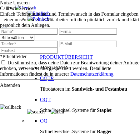
Nutze Unseren
Callback Service
Einfach Telefonnummer und Terminwunsch in das Formular eingeben
– einer unserer Service-Mitarbeiter ruft dich pünktlich zurück und klärt
persönlich dein Anliegen.
Produkte
Produkte
*Pflichtfelder
PRODUKTÜBERSICHT
Du stimmst zu, dass deine Daten zur Beantwortung deiner Anfrage
MASCHINEN
erhoben, verwendet und gespeichert werden. Detaillierte
Informationen findest du in unserer
Datenschutzerklärung
OQTR
Absenden
Tiltrotatoren im
Sandwich- und Festanbau
OQT
Schnellwechsel-Systeme für
Stapler
OQ
Schnellwechsel-Systeme für
Bagger