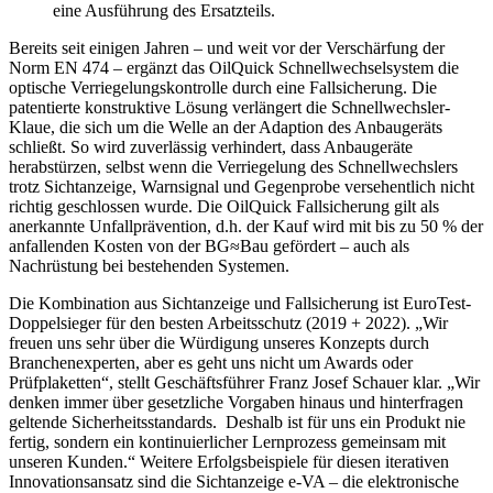
eine Ausführung des Ersatzteils.
Bereits seit einigen Jahren – und weit vor der Verschärfung der
Norm EN 474 – ergänzt das OilQuick Schnellwechselsystem die
optische Verriegelungskontrolle durch eine Fallsicherung. Die
patentierte konstruktive Lösung verlängert die Schnellwechsler-
Klaue, die sich um die Welle an der Adaption des Anbaugeräts
schließt. So wird zuverlässig verhindert, dass Anbaugeräte
herabstürzen, selbst wenn die Verriegelung des Schnellwechslers
trotz Sichtanzeige, Warnsignal und Gegenprobe versehentlich nicht
richtig geschlossen wurde. Die OilQuick Fallsicherung gilt als
anerkannte Unfallprävention, d.h. der Kauf wird mit bis zu 50 % der
anfallenden Kosten von der BG≈Bau gefördert – auch als
Nachrüstung bei bestehenden Systemen.
Die Kombination aus Sichtanzeige und Fallsicherung ist EuroTest-
Doppelsieger für den besten Arbeitsschutz (2019 + 2022). „Wir
freuen uns sehr über die Würdigung unseres Konzepts durch
Branchenexperten, aber es geht uns nicht um Awards oder
Prüfplaketten“, stellt Geschäftsführer Franz Josef Schauer klar. „Wir
denken immer über gesetzliche Vorgaben hinaus und hinterfragen
geltende Sicherheitsstandards. Deshalb ist für uns ein Produkt nie
fertig, sondern ein kontinuierlicher Lernprozess gemeinsam mit
unseren Kunden.“ Weitere Erfolgsbeispiele für diesen iterativen
Innovationsansatz sind die Sichtanzeige e-VA – die elektronische