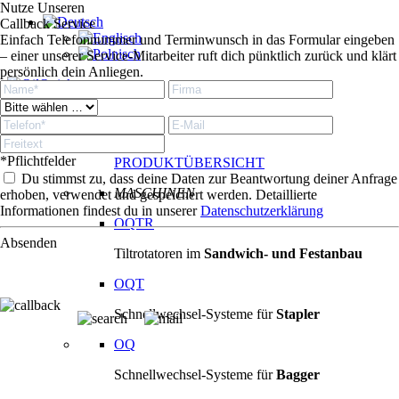
Nutze Unseren
Callback Service
Einfach Telefonnummer und Terminwunsch in das Formular eingeben
– einer unserer Service-Mitarbeiter ruft dich pünktlich zurück und klärt
persönlich dein Anliegen.
Produkte
Produkte
*Pflichtfelder
PRODUKTÜBERSICHT
Du stimmst zu, dass deine Daten zur Beantwortung deiner Anfrage
MASCHINEN
erhoben, verwendet und gespeichert werden. Detaillierte
Informationen findest du in unserer
Datenschutzerklärung
OQTR
Absenden
Tiltrotatoren im
Sandwich- und Festanbau
OQT
Schnellwechsel-Systeme für
Stapler
OQ
Schnellwechsel-Systeme für
Bagger