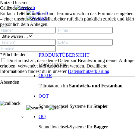
Nutze Unseren
Callback Service
Einfach Telefonnummer und Terminwunsch in das Formular eingeben
– einer unserer Service-Mitarbeiter ruft dich pünktlich zurück und klärt
persönlich dein Anliegen.
Produkte
Produkte
*Pflichtfelder
PRODUKTÜBERSICHT
Du stimmst zu, dass deine Daten zur Beantwortung deiner Anfrage
MASCHINEN
erhoben, verwendet und gespeichert werden. Detaillierte
Informationen findest du in unserer
Datenschutzerklärung
OQTR
Absenden
Tiltrotatoren im
Sandwich- und Festanbau
OQT
Schnellwechsel-Systeme für
Stapler
OQ
Schnellwechsel-Systeme für
Bagger