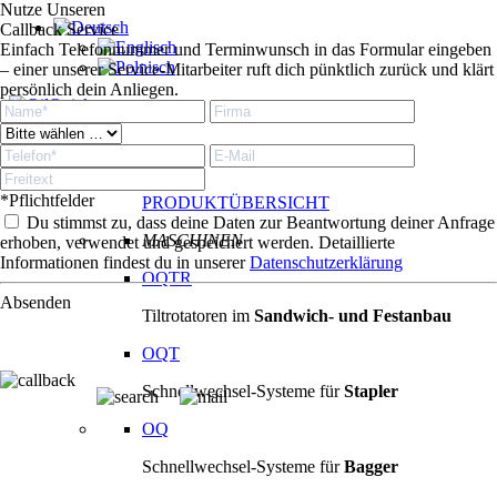
Nutze Unseren
Callback Service
Einfach Telefonnummer und Terminwunsch in das Formular eingeben
– einer unserer Service-Mitarbeiter ruft dich pünktlich zurück und klärt
persönlich dein Anliegen.
Produkte
Produkte
*Pflichtfelder
PRODUKTÜBERSICHT
Du stimmst zu, dass deine Daten zur Beantwortung deiner Anfrage
MASCHINEN
erhoben, verwendet und gespeichert werden. Detaillierte
Informationen findest du in unserer
Datenschutzerklärung
OQTR
Absenden
Tiltrotatoren im
Sandwich- und Festanbau
OQT
Schnellwechsel-Systeme für
Stapler
OQ
Schnellwechsel-Systeme für
Bagger