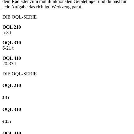
dein Radlader zum multifunktionalen Geräteträger und du hast für
jede Aufgabe das richtige Werkzeug parat.
DIE OQL-SERIE
OQL 210
5-8 t
OQL 310
6-21 t
OQL 410
20-33 t
DIE OQL-SERIE
OQL 210
5-8 t
OQL 310
6-21 t
OQL 410