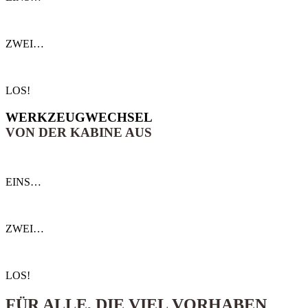
ZWEI…
LOS!
WERKZEUG­WECHSEL
VON DER KABINE AUS
EINS…
ZWEI…
LOS!
FÜR ALLE, DIE VIEL VORHABEN