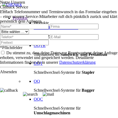
Nutze Unseren
Callback Service
Einfach Telefonnummer und Terminwunsch in das Formular eingeben
– einer unserer Service-Mitarbeiter ruft dich pünktlich zurück und klärt
Produkte
persönlich dein Anliegen.
Produkte
PRODUKTÜBERSICHT
MASCHINEN
OQTR
*Pflichtfelder
Du stimmst zu, dass deine Daten zur Beantwortung deiner Anfrage
Tiltrotatoren im
Sandwich- und Festanbau
erhoben, verwendet und gespeichert werden. Detaillierte
Informationen findest du in unserer
Datenschutzerklärung
OQT
Absenden
Schnellwechsel-Systeme für
Stapler
OQ
Schnellwechsel-Systeme für
Bagger
OQC
Schnellwechsel-Systeme für
Umschlagmaschinen