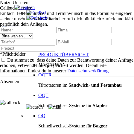
Nutze Unseren
Callback Service
Einfach Telefonnummer und Terminwunsch in das Formular eingeben
– einer unserer Service-Mitarbeiter ruft dich pünktlich zurück und klärt
persönlich dein Anliegen.
Produkte
Produkte
*Pflichtfelder
PRODUKTÜBERSICHT
Du stimmst zu, dass deine Daten zur Beantwortung deiner Anfrage
MASCHINEN
erhoben, verwendet und gespeichert werden. Detaillierte
Informationen findest du in unserer
Datenschutzerklärung
OQTR
Absenden
Tiltrotatoren im
Sandwich- und Festanbau
OQT
Schnellwechsel-Systeme für
Stapler
OQ
Schnellwechsel-Systeme für
Bagger