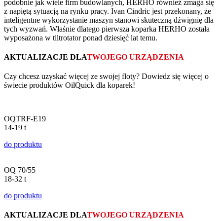
podobnie jak wiele firm budowlanych, HERHO również zmaga się
z napiętą sytuacją na rynku pracy. Ivan Cindric jest przekonany, że
inteligentne wykorzystanie maszyn stanowi skuteczną dźwignię dla
tych wyzwań. Właśnie dlatego pierwsza koparka HERHO została
wyposażona w tiltrotator ponad dziesięć lat temu.
AKTUALIZACJE DLA
TWOJEGO URZĄDZENIA
Czy chcesz uzyskać więcej ze swojej floty? Dowiedz się więcej o
świecie produktów OilQuick dla koparek!
OQTRF-E19
14-19 t
do produktu
OQ 70/55
18-32 t
do produktu
AKTUALIZACJE DLA
TWOJEGO URZĄDZENIA