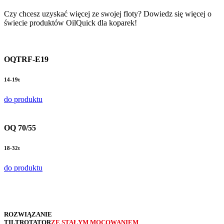
Czy chcesz uzyskać więcej ze swojej floty? Dowiedz się więcej o
świecie produktów OilQuick dla koparek!
OQTRF-E19
14-19t
do produktu
OQ 70/55
18-32t
do produktu
ROZWIĄZANIE
TILTROTATOR
ZE STAŁYM MOCOWANIEM