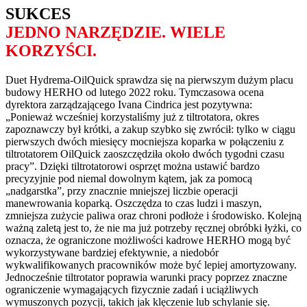
SUKCES
JEDNO NARZĘDZIE. WIELE
KORZYŚCI.
Duet Hydrema-OilQuick sprawdza się na pierwszym dużym placu
budowy HERHO od lutego 2022 roku. Tymczasowa ocena
dyrektora zarządzającego Ivana Cindrica jest pozytywna:
„Ponieważ wcześniej korzystaliśmy już z tiltrotatora, okres
zapoznawczy był krótki, a zakup szybko się zwrócił: tylko w ciągu
pierwszych dwóch miesięcy mocniejsza koparka w połączeniu z
tiltrotatorem OilQuick zaoszczędziła około dwóch tygodni czasu
pracy”. Dzięki tiltrotatorowi osprzęt można ustawić bardzo
precyzyjnie pod niemal dowolnym kątem, jak za pomocą
„nadgarstka”, przy znacznie mniejszej liczbie operacji
manewrowania koparką. Oszczędza to czas ludzi i maszyn,
zmniejsza zużycie paliwa oraz chroni podłoże i środowisko. Kolejną
ważną zaletą jest to, że nie ma już potrzeby ręcznej obróbki łyżki, co
oznacza, że ograniczone możliwości kadrowe HERHO mogą być
wykorzystywane bardziej efektywnie, a niedobór
wykwalifikowanych pracowników może być lepiej amortyzowany.
Jednocześnie tiltrotator poprawia warunki pracy poprzez znaczne
ograniczenie wymagających fizycznie zadań i uciążliwych
wymuszonych pozycji, takich jak klęczenie lub schylanie się.