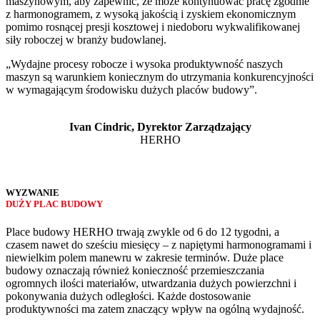
maszynowym, aby zapewnić, że może kontynuować pracę zgodnie
z harmonogramem, z wysoką jakością i zyskiem ekonomicznym
pomimo rosnącej presji kosztowej i niedoboru wykwalifikowanej
siły roboczej w branży budowlanej.
„Wydajne procesy robocze i wysoka produktywność naszych
maszyn są warunkiem koniecznym do utrzymania konkurencyjności
w wymagającym środowisku dużych placów budowy”.
Ivan Cindric, Dyrektor Zarządzający
HERHO
WYZWANIE
DUŻY PLAC BUDOWY
Place budowy HERHO trwają zwykle od 6 do 12 tygodni, a
czasem nawet do sześciu miesięcy – z napiętymi harmonogramami i
niewielkim polem manewru w zakresie terminów. Duże place
budowy oznaczają również konieczność przemieszczania
ogromnych ilości materiałów, utwardzania dużych powierzchni i
pokonywania dużych odległości. Każde dostosowanie
produktywności ma zatem znaczący wpływ na ogólną wydajność.