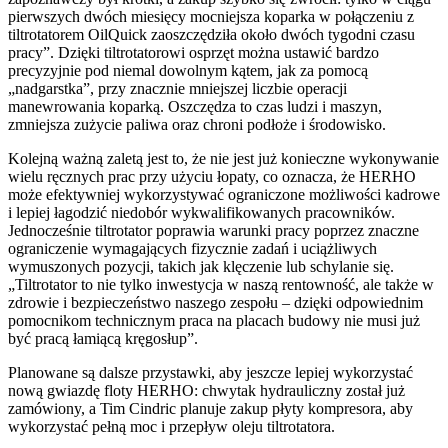
pierwszych dwóch miesięcy mocniejsza koparka w połączeniu z
tiltrotatorem OilQuick zaoszczędziła około dwóch tygodni czasu
pracy”. Dzięki tiltrotatorowi osprzęt można ustawić bardzo
precyzyjnie pod niemal dowolnym kątem, jak za pomocą
„nadgarstka”, przy znacznie mniejszej liczbie operacji
manewrowania koparką. Oszczędza to czas ludzi i maszyn,
zmniejsza zużycie paliwa oraz chroni podłoże i środowisko.
Kolejną ważną zaletą jest to, że nie jest już konieczne wykonywanie
wielu ręcznych prac przy użyciu łopaty, co oznacza, że HERHO
może efektywniej wykorzystywać ograniczone możliwości kadrowe
i lepiej łagodzić niedobór wykwalifikowanych pracowników.
Jednocześnie tiltrotator poprawia warunki pracy poprzez znaczne
ograniczenie wymagających fizycznie zadań i uciążliwych
wymuszonych pozycji, takich jak klęczenie lub schylanie się.
„Tiltrotator to nie tylko inwestycja w naszą rentowność, ale także w
zdrowie i bezpieczeństwo naszego zespołu – dzięki odpowiednim
pomocnikom technicznym praca na placach budowy nie musi już
być pracą łamiącą kręgosłup”.
Planowane są dalsze przystawki, aby jeszcze lepiej wykorzystać
nową gwiazdę floty HERHO: chwytak hydrauliczny został już
zamówiony, a Tim Cindric planuje zakup płyty kompresora, aby
wykorzystać pełną moc i przepływ oleju tiltrotatora.