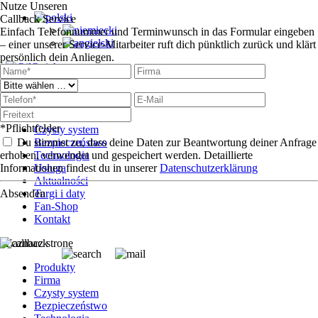
Nutze Unseren
Callback Service
Einfach Telefonnummer und Terminwunsch in das Formular eingeben
– einer unserer Service-Mitarbeiter ruft dich pünktlich zurück und klärt
persönlich dein Anliegen.
Produkty
Firma
*Pflichtfelder
Czysty system
Du stimmst zu, dass deine Daten zur Beantwortung deiner Anfrage
Bezpieczeństwo
erhoben, verwendet und gespeichert werden. Detaillierte
Technologia
Informationen findest du in unserer
Usługa
Datenschutzerklärung
Aktualności
Absenden
Targi i daty
Fan-Shop
Kontakt
Zaznacz stronę
Produkty
Firma
Czysty system
Bezpieczeństwo