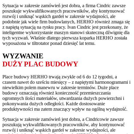
Sytuacja w zakresie zamówień jest dobra, a firma Cindric zawsze
poszukuje wykwalifikowanych pracowników, aby kontynuować
rozwój i uniknąć wąskich gardeł w zakresie wydajności, ale
podobnie jak wiele firm budowlanych, HERHO również zmaga się
z napiętą sytuacją na rynku pracy. Ivan Cindric jest przekonany, że
inteligentne wykorzystanie maszyn stanowi skuteczną dźwignię dla
tych wyzwań. Właśnie dlatego pierwsza koparka HERHO została
wyposażona w tiltrotator ponad dziesięć lat temu.
WYZWANIE
DUŻY PLAC BUDOWY
Place budowy HERHO trwają zwykle od 6 do 12 tygodni, a
czasem nawet do sześciu miesięcy – z napiętymi harmonogramami i
niewielkim polem manewru w zakresie terminów. Duże place
budowy oznaczają również konieczność przemieszczania
ogromnych ilości materiałów, utwardzania dużych powierzchni i
pokonywania dużych odległości. Każde dostosowanie
produktywności ma zatem znaczący wpływ na ogólną wydajność.
Sytuacja w zakresie zamówień jest dobra, a Cindricowie zawsze
poszukują wykwalifikowanych pracowników, aby kontynuować
rozwój i uniknąć wąskich gardeł w zakresie wydajności, ale