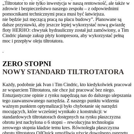
„Tiltrotator to nie tylko inwestycja w naszą rentowność, ale także w
zdrowie i bezpieczeństwo naszego zespołu – z odpowiednimi
pomocnikami technicznymi praca musi być łatwiejsza.
nie będzie już męczącą pracą na placu budowy”. Planowane są
dalsze przystawki, aby jeszcze lepiej wykorzystać nową gwiazdę
floty HERHO: chwytak hydrauliczny został już zamówiony, a Tim
Cindric planuje zakup płyty kompresora, aby wykorzystać pełną
moc i przepływ oleju tiltrotatora.
.
ZERO STOPNI
NOWY STANDARD TILTROTATORA
Każdy, podobnie jak Ivan i Tim Cindric, kto kiedykolwiek pracował
ze wsparciem Tiltrotatora, nie chce już pracować bez niego.
Entuzjastyczne opinie z rynku napędzają nas do dalszego ulepszania
tego zaawansowanego narzędzia. Z naszego punktu widzenia
ważnym punktem optymalizacji było chybotanie się narzędzi
mocujących, które wcześniej wynikało z konstrukcji: w
standardowych tiltrotatorach dostępnych na rynku płaszczyzna
obrotu jest nachylona o 6 stopni – rewolucyjna technologia
zerowego stopnia kładzie temu kres. Równoległa płaszczyzna
obrotu tiltrotatora OilQuick umożliwia użycie dowolnego osprzętu