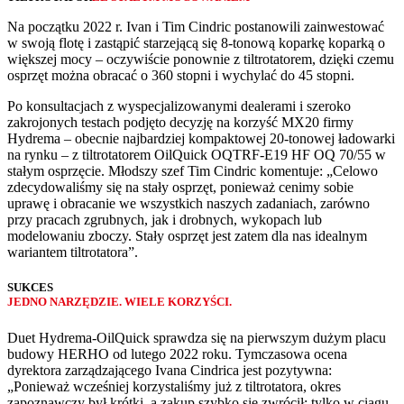
Na początku 2022 r. Ivan i Tim Cindric postanowili zainwestować
w swoją flotę i zastąpić starzejącą się 8-tonową koparkę koparką o
większej mocy – oczywiście ponownie z tiltrotatorem, dzięki czemu
osprzęt można obracać o 360 stopni i wychylać do 45 stopni.
Po konsultacjach z wyspecjalizowanymi dealerami i szeroko
zakrojonych testach podjęto decyzję na korzyść MX20 firmy
Hydrema – obecnie najbardziej kompaktowej 20-tonowej ładowarki
na rynku – z tiltrotatorem OilQuick OQTRF-E19 HF OQ 70/55 w
stałym osprzęcie. Młodszy szef Tim Cindric komentuje: „Celowo
zdecydowaliśmy się na stały osprzęt, ponieważ cenimy sobie
uprawę i obracanie we wszystkich naszych zadaniach, zarówno
przy pracach zgrubnych, jak i drobnych, wykopach lub
modelowaniu zboczy. Stały osprzęt jest zatem dla nas idealnym
wariantem tiltrotatora”.
SUKCES
JEDNO NARZĘDZIE. WIELE KORZYŚCI.
Duet Hydrema-OilQuick sprawdza się na pierwszym dużym placu
budowy HERHO od lutego 2022 roku. Tymczasowa ocena
dyrektora zarządzającego Ivana Cindrica jest pozytywna:
„Ponieważ wcześniej korzystaliśmy już z tiltrotatora, okres
zapoznawczy był krótki, a zakup szybko się zwrócił: tylko w ciągu