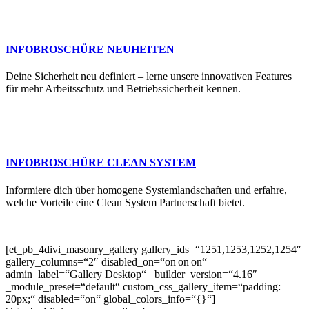
INFO­BROSCHÜRE NEUHEITEN
Deine Sicherheit neu definiert – lerne unsere innovativen Features
für mehr Arbeitsschutz und Betriebssicherheit kennen.
INFO­BROSCHÜRE CLEAN SYSTEM
Informiere dich über homogene Systemlandschaften und erfahre,
welche Vorteile eine Clean System Partnerschaft bietet.
[et_pb_4divi_masonry_gallery gallery_ids=“1251,1253,1252,1254″
gallery_columns=“2″ disabled_on=“on|on|on“
admin_label=“Gallery Desktop“ _builder_version=“4.16″
_module_preset=“default“ custom_css_gallery_item=“padding:
20px;“ disabled=“on“ global_colors_info=“{}“]