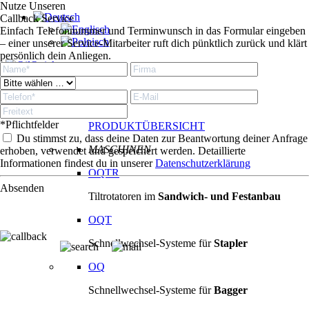
Nutze Unseren
Callback Service
Einfach Telefonnummer und Terminwunsch in das Formular eingeben
– einer unserer Service-Mitarbeiter ruft dich pünktlich zurück und klärt
persönlich dein Anliegen.
Produkte
Produkte
*Pflichtfelder
PRODUKTÜBERSICHT
Du stimmst zu, dass deine Daten zur Beantwortung deiner Anfrage
MASCHINEN
erhoben, verwendet und gespeichert werden. Detaillierte
Informationen findest du in unserer
Datenschutzerklärung
OQTR
Absenden
Tiltrotatoren im
Sandwich- und Festanbau
OQT
Schnellwechsel-Systeme für
Stapler
OQ
Schnellwechsel-Systeme für
Bagger