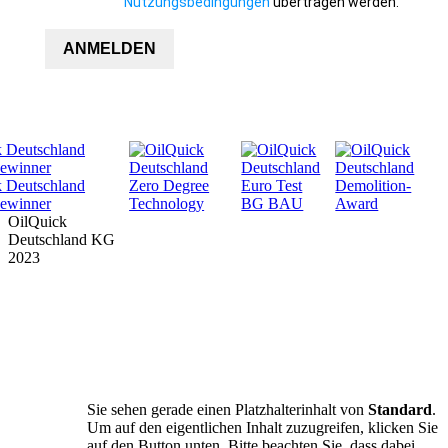
Nutzungsbedingungen
übertragen werden.
ANMELDEN
OilQuick
Deutschland KG
2023
PRODUKTE
SUPPORT
UNTERNEHMEN
DOWNLOADS
SICHERHEIT
NEWS & TERMINE
Sie sehen gerade einen Platzhalterinhalt von
Standard
.
FAN SHOP
Um auf den eigentlichen Inhalt zuzugreifen, klicken Sie
auf den Button unten. Bitte beachten Sie, dass dabei