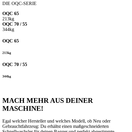
DIE OQC-SERIE
OQC 65
213kg
OQC 70 / 55
344kg
OQC 65
213kg
OQC 70 / 55
344kg
MACH MEHR AUS DEINER
MASCHINE!
Egal welcher Hersteller und welches Modell, ob Neu­ oder
Gebrauchtfahrzeug: Du erhältst einen maßgeschneiderten
Schnellwechsler für deinen Bagger und perfekt abgestimmte