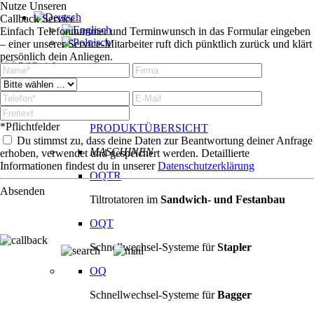
Nutze Unseren
Callback Service
Einfach Telefonnummer und Terminwunsch in das Formular eingeben
– einer unserer Service-Mitarbeiter ruft dich pünktlich zurück und klärt
persönlich dein Anliegen.
Produkte
Produkte
*Pflichtfelder
PRODUKTÜBERSICHT
Du stimmst zu, dass deine Daten zur Beantwortung deiner Anfrage
MASCHINEN
erhoben, verwendet und gespeichert werden. Detaillierte
Informationen findest du in unserer
Datenschutzerklärung
OQTR
Absenden
Tiltrotatoren im
Sandwich- und Festanbau
OQT
Schnellwechsel-Systeme für
Stapler
OQ
Schnellwechsel-Systeme für
Bagger