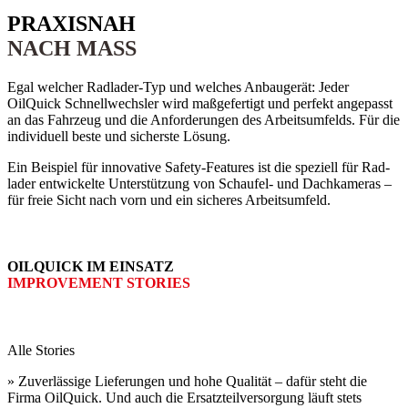
PRAXISNAH
NACH MASS
Egal welcher Rad­lader-Typ und welches Anbau­gerät: Jeder
OilQuick Schnell­wechsler wird maß­gefertigt und perfekt an­gepasst
an das Fahrzeug und die An­forderungen des Arbeits­umfelds. Für die
individuell beste und sicherste Lösung.
Ein Beispiel für innovative Safety-­Features ist die speziell für Rad­
lader entwickelte Unter­stützung von Schaufel- und Dach­kameras –
für freie Sicht nach vorn und ein sicheres Arbeits­umfeld.
OILQUICK IM EINSATZ
IMPROVEMENT STORIES
Alle Stories
» Zuverlässige Lieferungen und hohe Qualität – dafür steht die
Firma OilQuick. Und auch die Ersatzteil­versorgung läuft stets