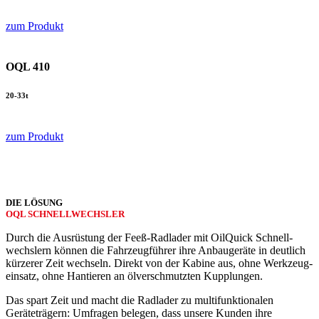
zum Produkt
OQL 410
20-33t
zum Produkt
DIE LÖSUNG
OQL SCHNELL­WECHSLER
Durch die Aus­rüstung der Feeß-­Radlader mit OilQuick Schnell­
wechslern können die Fahrzeug­führer ihre Anbau­geräte in deutlich
kürzerer Zeit wechseln. Direkt von der Kabine aus, ohne Werkzeug­
einsatz, ohne Hantieren an öl­ver­schmutzten Kupplungen.
Das spart Zeit und macht die Radlader zu multifunktionalen
Geräteträgern: Umfragen belegen, dass unsere Kunden ihre