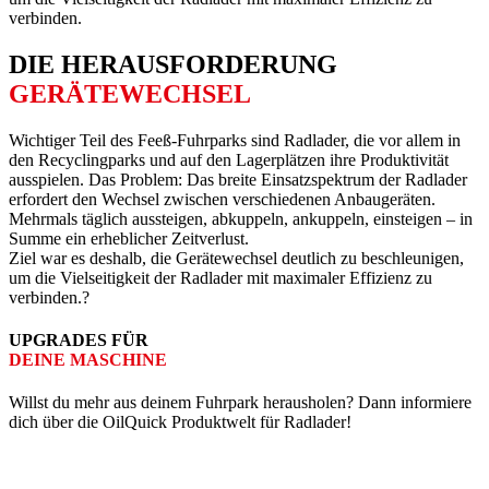
verbinden.
DIE HER­AUS­­FORDERUNG
GERÄTE­WECHSEL
Wichtiger Teil des Feeß-Fuhr­parks sind Rad­lader, die vor allem in
den Recycling­parks und auf den Lager­plätzen ihre Produktivität
aus­spielen. Das Problem: Das breite Einsatz­spektrum der Rad­lader
erfordert den Wechsel zwischen verschiedenen Anbau­geräten.
Mehrmals täglich aussteigen, abkuppeln, ankuppeln, einsteigen – in
Summe ein erheblicher Zeit­verlust.
Ziel war es deshalb, die Geräte­wechsel deutlich zu beschleunigen,
um die Viel­seitigkeit der Rad­lader mit maximaler Effizienz zu
verbinden.?
UPGRADES FÜR
DEINE MASCHINE
Willst du mehr aus deinem Fuhr­park herausholen? Dann informiere
dich über die OilQuick Produkt­welt für Radlader!