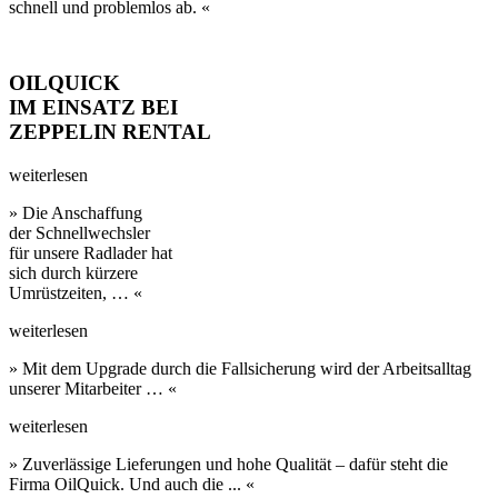
schnell und problem­los ab. «
OILQUICK
IM EINSATZ BEI
ZEPPELIN RENTAL
weiterlesen
» Die Anschaffung
der Schnell­wechsler
für unsere Rad­lader hat
sich durch kürzere
Umrüst­zeiten, … «
weiterlesen
» Mit dem Upgrade durch die Fall­sicherung wird der Arbeits­alltag
unserer Mit­arbeiter … «
weiterlesen
» Zuverlässige Lieferungen und hohe Qualität – dafür steht die
Firma OilQuick. Und auch die ... «