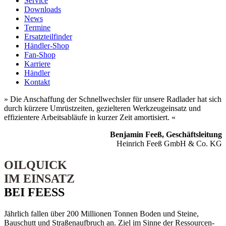
Service
Downloads
News
Termine
Ersatzteilfinder
Händler-Shop
Fan-Shop
Karriere
Händler
Kontakt
» Die Anschaffung der Schnell­wechsler für unsere Rad­lader hat sich
durch kürzere Umrüst­zeiten, gezielteren Werkzeug­­einsatz und
effizientere Arbeits­abläufe in kurzer Zeit amortisiert. «
Benjamin Feeß, Geschäftsleitung
Heinrich Feeß GmbH & Co. KG
OILQUICK
IM EINSATZ
BEI FEESS
Jährlich fallen über 200 Millionen Tonnen Boden und Steine,
Bauschutt und Straßen­­aufbruch an. Ziel im Sinne der Ressourcen­­