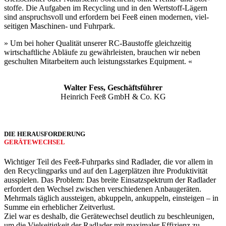
stoffe. Die Auf­gaben im Recycling und in den Wertstoff-­Lägern
sind anspruchs­voll und erfordern bei Feeß einen modernen, viel­
seitigen Maschinen- und Fuhr­park.
» Um bei hoher Qualität unserer RC-Bau­stoffe gleichzeitig
wirtschaftliche Ab­läufe zu gewähr­leisten, brauchen wir neben
geschulten Mit­arbeitern auch leistungs­starkes Equipment. «
Walter Fess, Geschäftsführer
Heinrich Feeß GmbH & Co. KG
DIE HER­AUS­FORDERUNG
GERÄTE­WECHSEL
Wichtiger Teil des Feeß-Fuhr­parks sind Rad­lader, die vor allem in
den Recycling­parks und auf den Lager­plätzen ihre Produktivität
aus­spielen. Das Problem: Das breite Einsatz­spektrum der Rad­lader
erfordert den Wechsel zwischen verschiedenen Anbau­geräten.
Mehrmals täglich aussteigen, abkuppeln, ankuppeln, einsteigen – in
Summe ein erheblicher Zeit­verlust.
Ziel war es deshalb, die Geräte­wechsel deutlich zu beschleunigen,
um die Viel­seitigkeit der Rad­lader mit maximaler Effizienz zu