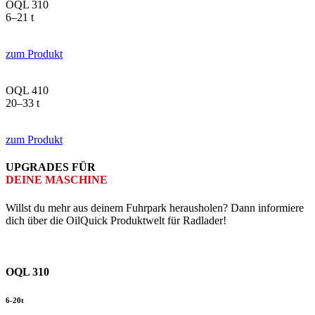
OQL 310
6–21 t
zum Produkt
OQL 410
20–33 t
zum Produkt
UPGRADES FÜR
DEINE MASCHINE
Willst du mehr aus deinem Fuhr­park herausholen? Dann informiere
dich über die OilQuick Produkt­welt für Radlader!
OQL 310
6-20t