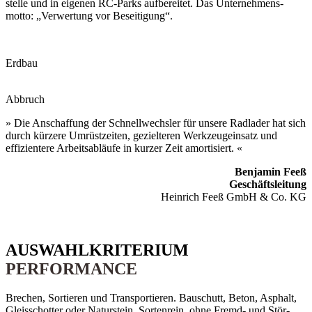
stelle und in eigenen RC-Parks auf­­bereitet. Das Unternehmens­­
motto: „Verwertung vor Beseitigung“.
Erdbau
Abbruch
» Die Anschaffung der Schnell­wechsler für unsere Rad­lader hat sich
durch kürzere Umrüst­zeiten, gezielteren Werkzeug­­einsatz und
effizientere Arbeits­abläufe in kurzer Zeit amortisiert. «
Benjamin Feeß
Geschäftsleitung
Heinrich Feeß GmbH & Co. KG
AUSWAHL­KRITERIUM
PERFORMANCE
Brechen, Sortieren und Transportieren. Bauschutt, Beton, Asphalt,
Gleis­schotter oder Natur­stein. Sorten­rein, ohne Fremd- und Stör­