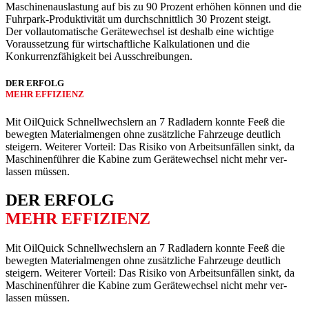
Maschinen­auslastung auf bis zu 90 Prozent erhöhen können und die
Fuhrpark-Produktivität um durchschnittlich 30 Prozent steigt.
Der voll­automatische Geräte­wechsel ist deshalb eine wichtige
Voraus­setzung für wirtschaftliche Kalkulationen und die
Konkurrenz­fähigkeit bei Aus­schreibungen.
DER ERFOLG
MEHR EFFIZIENZ
Mit OilQuick Schnell­wechslern an 7 Rad­ladern konnte Feeß die
bewegten Material­mengen ohne zusätzliche Fahr­zeuge deutlich
steigern. Weiterer Vorteil: Das Risiko von Arbeits­unfällen sinkt, da
Maschinen­führer die Kabine zum Geräte­wechsel nicht mehr ver­
lassen müssen.
DER ERFOLG
MEHR EFFIZIENZ
Mit OilQuick Schnell­wechslern an 7 Rad­ladern konnte Feeß die
bewegten Material­mengen ohne zusätzliche Fahr­zeuge deutlich
steigern. Weiterer Vorteil: Das Risiko von Arbeits­unfällen sinkt, da
Maschinen­führer die Kabine zum Geräte­wechsel nicht mehr ver­
lassen müssen.