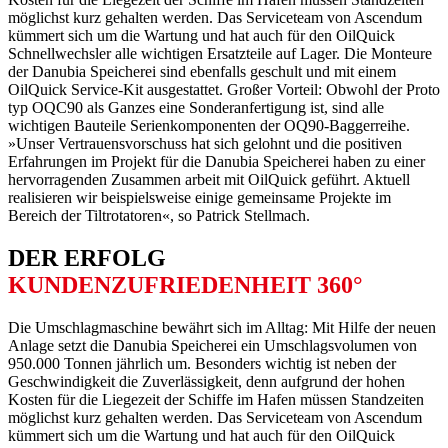
möglichst kurz gehalten werden. Das Serviceteam von Ascendum
kümmert sich um die Wartung und hat auch für den OilQuick
Schnellwechsler alle wichtigen Ersatzteile auf Lager. Die Monteure
der Danubia Speicherei sind ebenfalls geschult und mit einem
OilQuick Service-Kit ausgestattet. Großer Vorteil: Obwohl der Proto
typ OQC90 als Ganzes eine Sonderanfertigung ist, sind alle
wichtigen Bauteile Serienkomponenten der OQ90-Baggerreihe.
»Unser Vertrauensvorschuss hat sich gelohnt und die positiven
Erfahrungen im Projekt für die Danubia Speicherei haben zu einer
hervorragenden Zusammen arbeit mit OilQuick geführt. Aktuell
realisieren wir beispielsweise einige gemeinsame Projekte im
Bereich der Tiltrotatoren«, so Patrick Stellmach.
DER ERFOLG
KUNDEN­ZUFRIEDENHEIT 360°
Die Umschlagmaschine bewährt sich im Alltag: Mit Hilfe der neuen
Anlage setzt die Danubia Speicherei ein Umschlagsvolumen von
950.000 Tonnen jährlich um. Besonders wichtig ist neben der
Geschwindigkeit die Zuverlässigkeit, denn aufgrund der hohen
Kosten für die Liegezeit der Schiffe im Hafen müssen Standzeiten
möglichst kurz gehalten werden. Das Serviceteam von Ascendum
kümmert sich um die Wartung und hat auch für den OilQuick