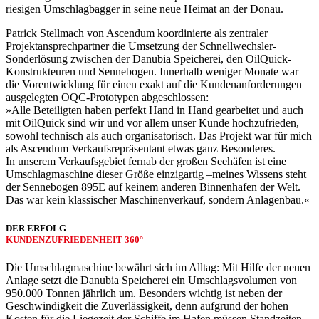
riesigen Umschlagbagger in seine neue Heimat an der Donau.
Patrick Stellmach von Ascendum koordinierte als zentraler
Projektansprechpartner die Umsetzung der Schnellwechsler-
Sonderlösung zwischen der Danubia Speicherei, den OilQuick-
Konstrukteuren und Sennebogen. Innerhalb weniger Monate war
die Vorentwicklung für einen exakt auf die Kundenanforderungen
ausgelegten OQC-Prototypen abgeschlossen:
»Alle Beteiligten haben perfekt Hand in Hand gearbeitet und auch
mit OilQuick sind wir und vor allem unser Kunde hochzufrieden,
sowohl technisch als auch organisatorisch. Das Projekt war für mich
als Ascendum Verkaufsrepräsentant etwas ganz Besonderes.
In unserem Verkaufsgebiet fernab der großen Seehäfen ist eine
Umschlagmaschine dieser Größe einzigartig –meines Wissens steht
der Sennebogen 895E auf keinem anderen Binnenhafen der Welt.
Das war kein klassischer Maschinenverkauf, sondern Anlagenbau.«
DER ERFOLG
KUNDEN­ZUFRIEDENHEIT 360°
Die Umschlagmaschine bewährt sich im Alltag: Mit Hilfe der neuen
Anlage setzt die Danubia Speicherei ein Umschlagsvolumen von
950.000 Tonnen jährlich um. Besonders wichtig ist neben der
Geschwindigkeit die Zuverlässigkeit, denn aufgrund der hohen
Kosten für die Liegezeit der Schiffe im Hafen müssen Standzeiten