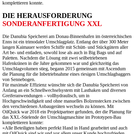
komplettieren konnte.
DIE HER­AUS­­FORDERUNG
SONDER­ANFERTIGUNG XXL
Die Danubia Speicherei am Donau-Binnenhafen im österreichischen
Enns ist ein trimodaler Umschlagplatz. Entlang der über 300 Meter
langen Kaimauer werden Schiffe mit Schütt- und Stückgütern aller
Art be- und entladen, sowohl lose als auch in Big Bags und auf
Paletten. Nachdem die Lösung mit zwei seilbetriebenen
Hafenkränen in die Jahre gekommen war und gleichzeitig das
Umschlagvolumen stieg, begann 2015 gemeinsam mit Ascendum
die Planung für die Inbetriebnahme eines riesigen Umschlagbaggers
von Sennebogen.
Für maximale Effizienz wünschte sich die Danubia Speicherei von
Anfang an ein Schnellwechselsystem mit Lasthaken und diversen
Greiferanwendungen – vollhydraulisch, um in
Hochgeschwindigkeit und ohne manuelles Bolzenstecken zwischen
den verschiedenen Anbaugeräten wechseln zu können. Mit
OilQuick war 2018 ein Projektpartner gefunden, der die Planung für
das XXL-Stielende der Umschlagmaschine im Prototypen-Bau
komplettieren konnte:
»Alle Beteiligten haben perfekt Hand in Hand gearbeitet und auch
mit OilQuick sind wir und vor allem unser Kunde hochzufrieden,