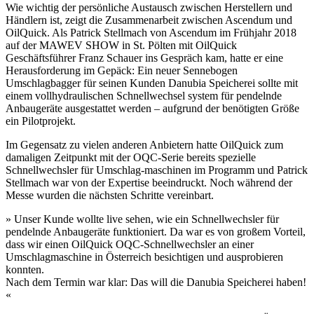
Wie wichtig der persönliche Austausch zwischen Herstellern und
Händlern ist, zeigt die Zusammenarbeit zwischen Ascendum und
OilQuick. Als Patrick Stellmach von Ascendum im Frühjahr 2018
auf der MAWEV SHOW in St. Pölten mit OilQuick
Geschäftsführer Franz Schauer ins Gespräch kam, hatte er eine
Herausforderung im Gepäck: Ein neuer Sennebogen
Umschlagbagger für seinen Kunden Danubia Speicherei sollte mit
einem vollhydraulischen Schnellwechsel system für pendelnde
Anbaugeräte ausgestattet werden – aufgrund der benötigten Größe
ein Pilotprojekt.
Im Gegensatz zu vielen anderen Anbietern hatte OilQuick zum
damaligen Zeitpunkt mit der OQC-Serie bereits spezielle
Schnellwechsler für Umschlag-maschinen im Programm und Patrick
Stellmach war von der Expertise beeindruckt. Noch während der
Messe wurden die nächsten Schritte vereinbart.
» Unser Kunde wollte live sehen, wie ein Schnellwechsler für
pendelnde Anbaugeräte funktioniert. Da war es von großem Vorteil,
dass wir einen OilQuick OQC-Schnellwechsler an einer
Umschlagmaschine in Österreich besichtigen und ausprobieren
konnten.
Nach dem Termin war klar: Das will die Danubia Speicherei haben!
«