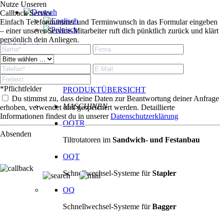
Nutze Unseren
Callback Service
Einfach Telefonnummer und Terminwunsch in das Formular eingeben
– einer unserer Service-Mitarbeiter ruft dich pünktlich zurück und klärt
persönlich dein Anliegen.
Produkte
Produkte
*Pflichtfelder
PRODUKTÜBERSICHT
Du stimmst zu, dass deine Daten zur Beantwortung deiner Anfrage
MASCHINEN
erhoben, verwendet und gespeichert werden. Detaillierte
Informationen findest du in unserer
Datenschutzerklärung
OQTR
Absenden
Tiltrotatoren im
Sandwich- und Festanbau
OQT
Schnellwechsel-Systeme für
Stapler
OQ
Schnellwechsel-Systeme für
Bagger