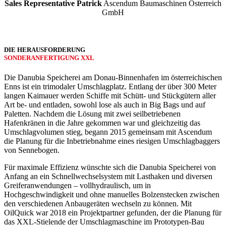
Sales Representative Patrick
Ascendum Baumaschinen Österreich
GmbH
DIE HER­AUS­­FORDERUNG
SONDER­ANFERTIGUNG XXL
Die Danubia Speicherei am Donau-Binnenhafen im österreichischen
Enns ist ein trimodaler Umschlagplatz. Entlang der über 300 Meter
langen Kaimauer werden Schiffe mit Schütt- und Stückgütern aller
Art be- und entladen, sowohl lose als auch in Big Bags und auf
Paletten. Nachdem die Lösung mit zwei seilbetriebenen
Hafenkränen in die Jahre gekommen war und gleichzeitig das
Umschlagvolumen stieg, begann 2015 gemeinsam mit Ascendum
die Planung für die Inbetriebnahme eines riesigen Umschlagbaggers
von Sennebogen.
Für maximale Effizienz wünschte sich die Danubia Speicherei von
Anfang an ein Schnell­wechsel­system mit Lasthaken und diversen
Greifer­anwendungen – vollhydraulisch, um in
Hochgeschwindigkeit und ohne manuelles Bolzenstecken zwischen
den verschiedenen Anbaugeräten wechseln zu können. Mit
OilQuick war 2018 ein Projektpartner gefunden, der die Planung für
das XXL-Stielende der Umschlagmaschine im Prototypen-Bau