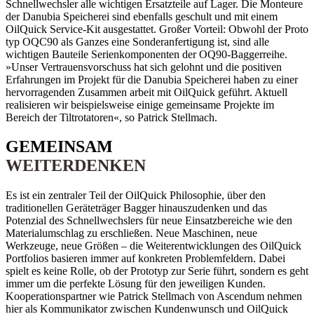
Schnellwechsler alle wichtigen Ersatzteile auf Lager. Die Monteure
der Danubia Speicherei sind ebenfalls geschult und mit einem
OilQuick Service-Kit ausgestattet. Großer Vorteil: Obwohl der Proto
typ OQC90 als Ganzes eine Sonderanfertigung ist, sind alle
wichtigen Bauteile Serienkomponenten der OQ90-Baggerreihe.
»Unser Vertrauensvorschuss hat sich gelohnt und die positiven
Erfahrungen im Projekt für die Danubia Speicherei haben zu einer
hervorragenden Zusammen arbeit mit OilQuick geführt. Aktuell
realisieren wir beispielsweise einige gemeinsame Projekte im
Bereich der Tiltrotatoren«, so Patrick Stellmach.
GEMEINSAM
WEITERDENKEN
Es ist ein zentraler Teil der OilQuick Philosophie, über den
traditionellen Geräteträger Bagger hinauszudenken und das
Potenzial des Schnellwechslers für neue Einsatzbereiche wie den
Materialumschlag zu erschließen. Neue Maschinen, neue
Werkzeuge, neue Größen – die Weiterentwicklungen des OilQuick
Portfolios basieren immer auf konkreten Problemfeldern. Dabei
spielt es keine Rolle, ob der Prototyp zur Serie führt, sondern es geht
immer um die perfekte Lösung für den jeweiligen Kunden.
Kooperationspartner wie Patrick Stellmach von Ascendum nehmen
hier als Kommunikator zwischen Kundenwunsch und OilQuick